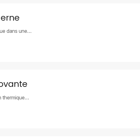
derne
ique dans une…
novante
on thermique…