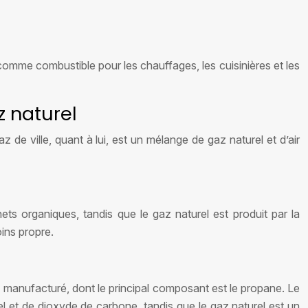
 comme combustible pour les chauffages, les cuisinières et les
z naturel
de ville, quant à lui, est un mélange de gaz naturel et d’air
ts organiques, tandis que le gaz naturel est produit par la
oins propre.
z manufacturé, dont le principal composant est le propane. Le
el et de dioxyde de carbone, tandis que le gaz naturel est un