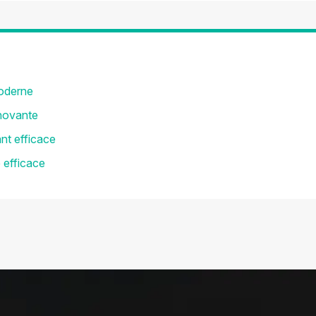
moderne
nnovante
nt efficace
 efficace