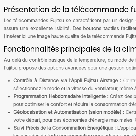
Présentation de la télécommande fu
Les télécommandes Fujitsu se caractérisent par un design er
assure une excellente lisibilité. Des boutons tactiles facil
[Insérer ici une image haute qualité de la télécommande Fujit
Fonctionnalités principales de la cli
Au-delà du contrôle basique de la température, du mode de fo
Fujitsu propose des options avancées pour une gestion optimi
Contrôle à Distance via l’Appli Fujitsu Airstage :
Contr
sélectionnez le mode et la vitesse du ventilateur, même 
Programmation Hebdomadaire Intelligente :
Créez des p
pour optimiser le confort et réduire la consommation d’én
Géolocaisation et Automatisation (selon modèle) :
Cert
votre départ, pour des économies d’énergie maximales. 
Suivi Précis de la Consommation Énergétique :
L’applic
les périodes de forte consommation pour adapter vos rég