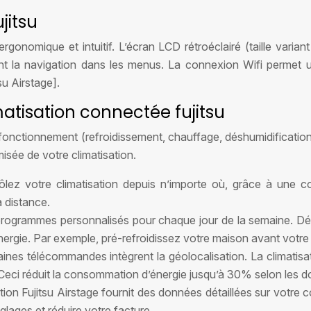
jitsu
gonomique et intuitif. L’écran LCD rétroéclairé (taille varia
itent la navigation dans les menus. La connexion Wifi permet un
su Airstage].
matisation connectée fujitsu
nctionnement (refroidissement, chauffage, déshumidification, 
sée de votre climatisation.
ôlez votre climatisation depuis n’importe où, grâce à une co
à distance.
rogrammes personnalisés pour chaque jour de la semaine. Défi
ergie. Par exemple, pré-refroidissez votre maison avant votre r
aines télécommandes intègrent la géolocalisation. La climatisa
Ceci réduit la consommation d’énergie jusqu’à 30% selon les d
ation Fujitsu Airstage fournit des données détaillées sur votre
lages et réduire votre facture.