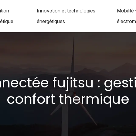
ition
Innovation et technologies
Mobilité 
étique
énergétiques
électromo
ectée fujitsu : gest
confort thermique