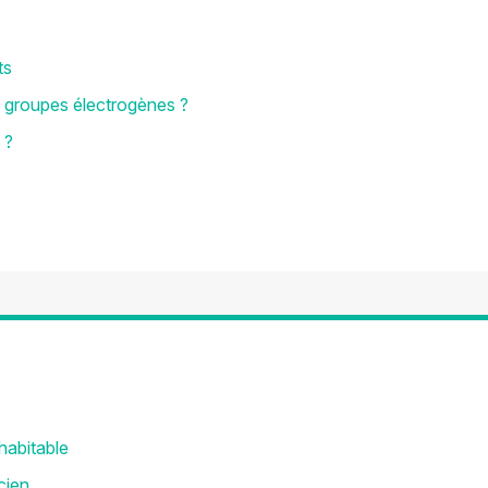
ts
x groupes électrogènes ?
 ?
abitable
cien